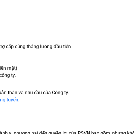
trợ cấp cùng tháng lương đầu tiên
tiền mặt)
công ty.
bản thân và nhu cầu của Công ty.
ng tuyển
.
ành vi phương hại đến quyền lợi của PSVN bao gồm, nhưng khôn