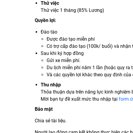
Thử việc
Thử việc 1 tháng (85% Lương)
Quyền lợi:
Đào tào
Được đào tạo miễn phí
Có trợ cấp đào tạo (100k/ buổi) và nhận 
Sau khi ký hợp đồng
Gửi xe miễn phí.
Du lịch miễn phí năm 1 lần (hoặc quy ra 
Và các quyền lợi khác theo quy định của 
Thu nhập
Thỏa thuận dựa trên năng lực kinh nghiệm 
Mời bạn tự đề xuất mức thu nhập tại
form ứ
Bảo mật
Chia sẻ tài liệu.
Người lao động cam kết không thực hiện các h